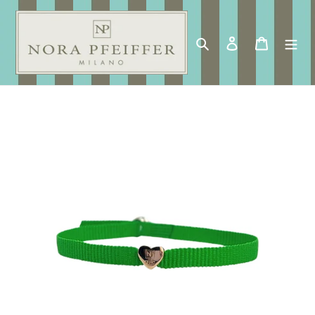
Vai
direttamente
ai
Cerca
Accedi
Carrello
contenuti