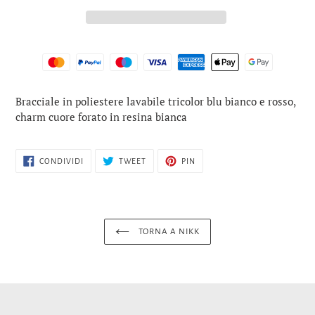
Inserimento
Bracciale in poliestere lavabile tricolor blu bianco e rosso,
del
charm cuore forato in resina bianca
prodotto
nel
carrello
CONDIVIDI
TWITTA
PINNA
CONDIVIDI
TWEET
PIN
SU
SU
SU
FACEBOOK
TWITTER
PINTEREST
TORNA A NIKK