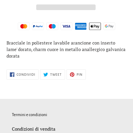
Inserimento
Bracciale in poliestere lavabile arancione con inserto
del
lame' dorato, charm cuore in metallo anallergico galvanica
prodotto
dorata
nel
carrello
CONDIVIDI
TWITTA
PINNA
CONDIVIDI
TWEET
PIN
SU
SU
SU
FACEBOOK
TWITTER
PINTEREST
Termini e condizioni
Condizioni di vendita