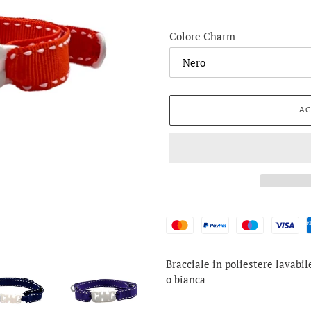
Colore Charm
AG
Inserimento
Bracciale in poliestere lavabil
del
o bianca
prodotto
nel