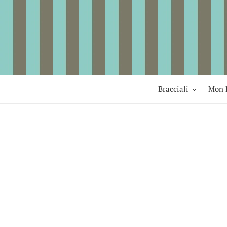
Vai
direttamente
ai
contenuti
Bracciali
Mon 