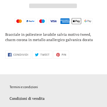
Inserimento
Bracciale in poliestere lavabile salvia motivo tweed,
del
charm corona in metallo anallergico galvanica dorata
prodotto
nel
carrello
CONDIVIDI
TWITTA
PINNA
CONDIVIDI
TWEET
PIN
SU
SU
SU
FACEBOOK
TWITTER
PINTEREST
Termini e condizioni
Condizioni di vendita