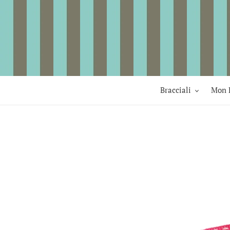
Vai
direttamente
ai
contenuti
Bracciali
Mon 