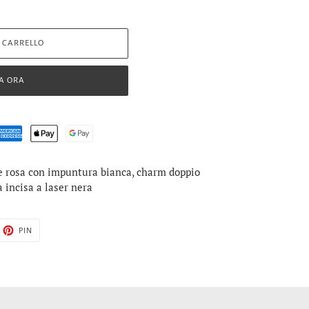
 CARRELLO
A ORA
le rosa con impuntura bianca
, charm doppio
a incisa a laser nera
TTA
PINNA
PIN
SU
TTER
PINTEREST