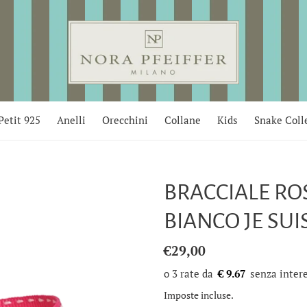
Petit 925
Anelli
Orecchini
Collane
Kids
Snake Coll
BRACCIALE RO
BIANCO JE SUI
Prezzo
€29,00
di
€ 9.67
listino
Imposte incluse.