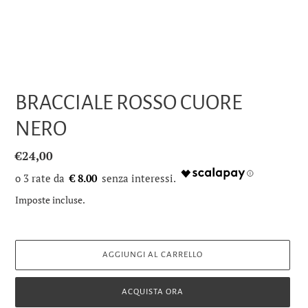
BRACCIALE ROSSO CUORE
NERO
Prezzo
€24,00
di
€ 8.00
listino
Imposte incluse.
AGGIUNGI AL CARRELLO
ACQUISTA ORA