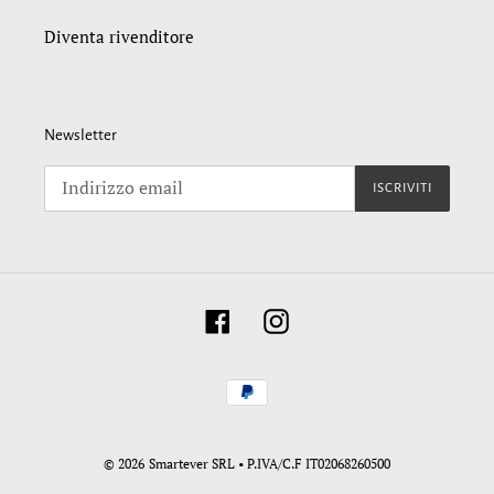
Diventa rivenditore
Newsletter
ISCRIVITI
Facebook
Instagram
Metodi
di
pagamento
© 2026
Smartever SRL • P.IVA/C.F IT02068260500