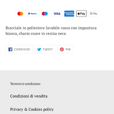
Inserimento
Bracciale in poliestere lavabile rosso con impuntura
del
bianca, charm cuore in resina nera
prodotto
nel
carrello
CONDIVIDI
TWITTA
PINNA
CONDIVIDI
TWEET
PIN
SU
SU
SU
FACEBOOK
TWITTER
PINTEREST
Termini e condizioni
Condizioni di vendita
Privacy & Cookies policy