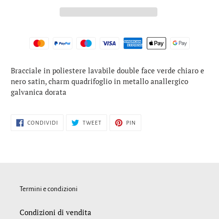
Inserimento
Bracciale in poliestere lavabile double face verde chiaro e
del
nero satin, charm quadrifoglio in metallo anallergico
prodotto
galvanica dorata
nel
carrello
CONDIVIDI
TWITTA
PINNA
CONDIVIDI
TWEET
PIN
SU
SU
SU
FACEBOOK
TWITTER
PINTEREST
Termini e condizioni
Condizioni di vendita