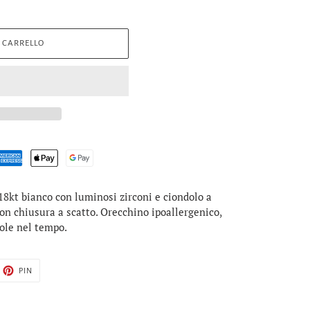
 CARRELLO
8kt bianco con luminosi zirconi e ciondolo a
con chiusura a scatto. Orecchino ipoallergenico,
vole nel tempo.
TTA
PINNA
PIN
SU
TTER
PINTEREST