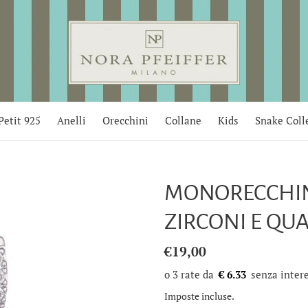
Petit 925
Anelli
Orecchini
Collane
Kids
Snake Coll
MONORECCHIN
ZIRCONI E QU
Prezzo
€19,00
di
€ 6.33
listino
Imposte incluse.