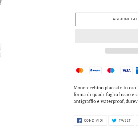
AGGIUNGI AL
Inserimento
Monorecchino placcato in oro 1
del
forma di quadrifoglio liscio e 
prodotto
antigraffio e waterproof, dure
nel
carrello
CONDIVIDI
TWI
CONDIVIDI
TWEET
SU
SU
FACEBOOK
TWI